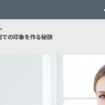
訣
画での印象を作る秘訣