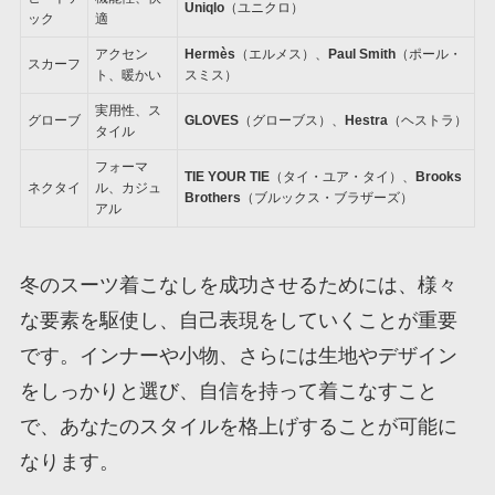
Uniqlo
（ユニクロ）
ック
適
アクセン
Hermès
（エルメス）、
Paul Smith
（ポール・
スカーフ
ト、暖かい
スミス）
実用性、ス
グローブ
GLOVES
（グローブス）、
Hestra
（ヘストラ）
タイル
フォーマ
TIE YOUR TIE
（タイ・ユア・タイ）、
Brooks
ネクタイ
ル、カジュ
Brothers
（ブルックス・ブラザーズ）
アル
冬のスーツ着こなしを成功させるためには、様々
な要素を駆使し、自己表現をしていくことが重要
です。インナーや小物、さらには生地やデザイン
をしっかりと選び、自信を持って着こなすこと
で、あなたのスタイルを格上げすることが可能に
なります。