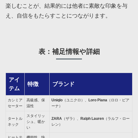
楽しむことが、結果的には他者に素敵な印象を与
え、自信をもたらすことにつながります。
表：補足情報や詳細
アイ
特徴
ブランド
テム
カシミア
高級感、保
Uniqlo
（ユニクロ）、
Loro Piana
（ロロ・ピア
セーター
温性
ーナ）
スタイリッ
タートル
ZARA
（ザラ）、
Ralph Lauren
（ラルフ・ロー
シュ、暖か
ネック
レン）
い
ヒートテ
機能性、快