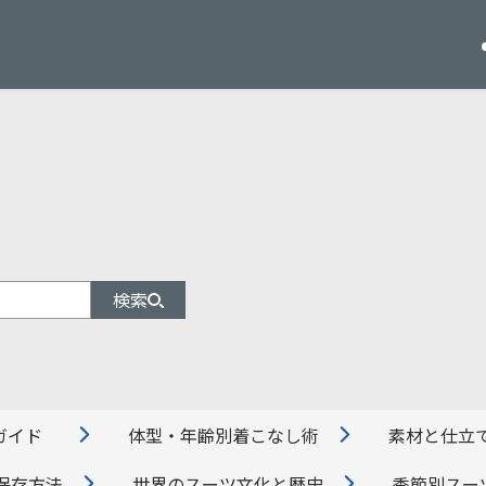
検索
ガイド
体型・年齢別着こなし術
素材と仕立
保存方法
世界のスーツ文化と歴史
季節別スー